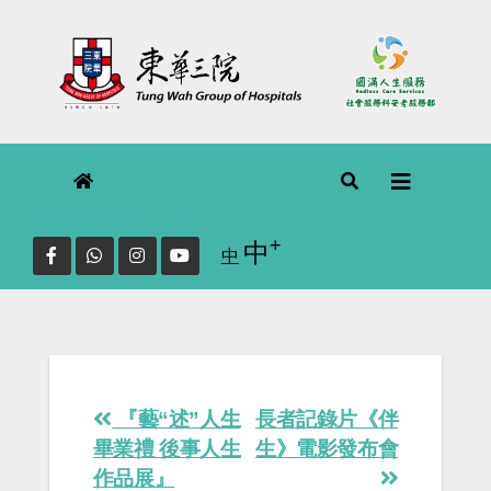
Skip
to
content
+
Increase font size.
中
Reset
中
font
size.
Post
『藝“述”人生
長者記錄片《伴
navigation
畢業禮 後事人生
生》電影發布會
作品展』