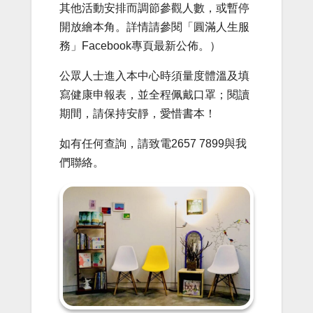
其他活動安排而調節參觀人數，或暫停
開放繪本角。詳情請參閱「圓滿人生服
務」Facebook專頁最新公佈。）
公眾人士進入本中心時須量度體溫及填
寫健康申報表，並全程佩戴口罩；閱讀
期間，請保持安靜，愛惜書本！
如有任何查詢，請致電2657 7899與我
們聯絡。