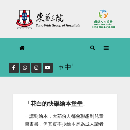
Skip
to
content
+
Increase font size.
中
Reset
中
font
size.
「花白的快樂繪本堡壘」
一講到繪本，大部份人都會聯想到兒童
圖畫書，但其實不少繪本是為成人讀者