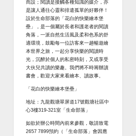
而設；閱讀是接觸各種知識的媒介，亦
是讓人通往心靈和排遣孤單的好夥伴！
設於生命部落的「花白的快樂繪本堡
壘」，是一個屬於長者和護老者的閱讀
角落，一派自然生活風及柔和色系的舒
適環境，鼓勵每一位訪客來一趟暢遊繪
本世界之旅，一起分享快樂的閱讀時
光，沉醉於個人的私密時刻，又或享受
大伙兒共讀的樂趣。我們將不時籌辦讀
書會，歡迎大家來看繪本、讀故事。
「花白的快樂繪本堡壘」
地址：九龍觀塘翠屏道17號觀塘社區中
心3樓319-321室「生命部落」
如欲於辦公時間內前來參觀，敬請致電
2657 7899預約（「生命部落」會因應