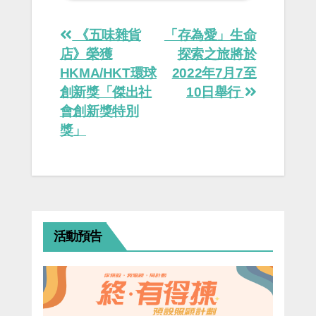
Post
《五味雜貨
「存為愛」生命
navigation
店》榮獲
探索之旅將於
HKMA/HKT環球
2022年7月7至
創新獎「傑出社
10日舉行
會創新獎特別
獎」
活動預告