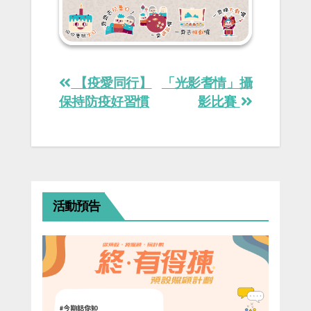
Post
【疫愛同行】
「光影耆情」攝
navigation
保持防疫好習慣
影比賽
活動預告