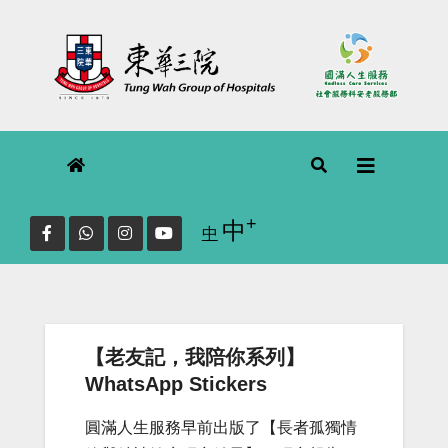
Skip
to
content
+
Increase font size.
中
Reset
中
font
size.
【老友記，我陪你系列】
WhatsApp Stickers
圓滿人生服務早前出版了【長者孤獨情