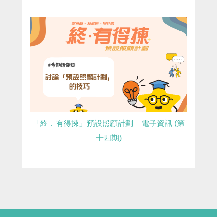
「終．有得揀」預設照顧計劃 – 電子資訊 (第
十四期)