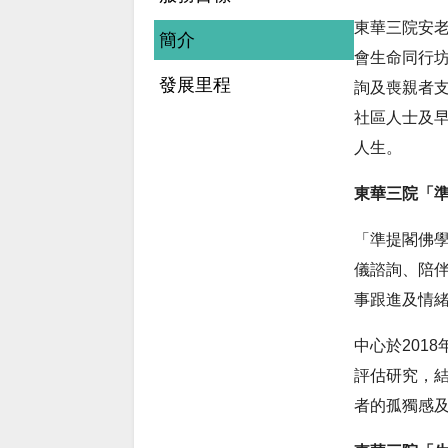
東華三院安老
簡介
會生命同行
發展里程
詢及喪親者
社區人士及
人生。
東華三院「
「準提閣佛學
儀諮詢、陪
事跟進及情
中心於201
評估研究，
者的孤獨感