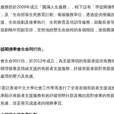
服務部於2009年成立「圓滿人生服務」，轄下設有「準提閣佛
坊」及「生命部落生死教育計劃」兩個服務單位，透過提供殯儀
支援、生前規劃及後事執行、生死教育及培訓等服務，鼓勵長者
早規劃晚年照顧安排，安然地經歷生命旅程的各個階段，達致圓
準提閣佛學會生命同行坊」
會生命同行坊」於2012年成立，為支援薄弱的喪親者提供免費
伴辦理後事及情緒支援的喪親者支援服務，紓緩喪親者面對喪親
緒處理的壓力及焦慮。
8年委託香港中文大學社會工作學系進行了全港首個喪親者支援成
結果顯示喪親者支援服務有效紓緩弱勢社群及獨自面對後事的喪
及焦慮，並妥善完成逝者的殯葬事宜。