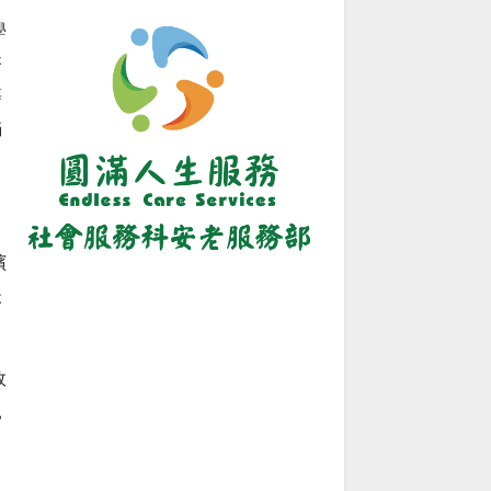
學
諮
等
滿
殯
後
效
親