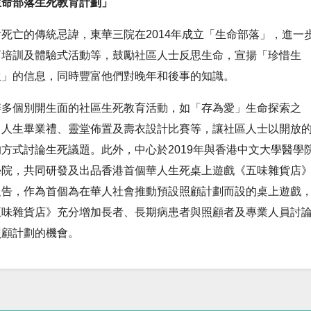
生命部落生死教育計劃」
死亡的傳統忌諱，東華三院在2014年成立「生命部落」，進一
育培訓及體驗式活動等，鼓勵社區人士反思生命，宣揚「珍惜生
生」的信息，同時豐富他們對晚年和後事的知識。
辦多個別開生面的社區生死教育活動，如「存為愛」生命探索之
」人生畢業禮、靈堂佈置及壽衣設計比賽等，讓社區人士以開放
方式討論生死議題。此外，中心於2019年與香港中文大學醫學
學院，共同研發及出品香港首個華人生死桌上遊戲《五味雜貨店
報告，作為首個為在華人社會推動預設照顧計劃而設的桌上遊戲
五味雜貨店》充分增加長者、長期病患者與照顧者及專業人員討
照顧計劃的機會。