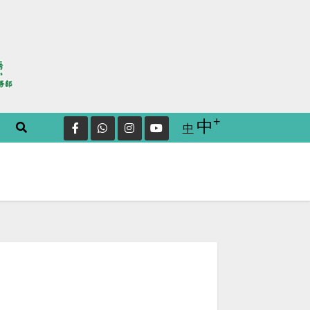
+
Increase font
中
Reset
中
font
size.