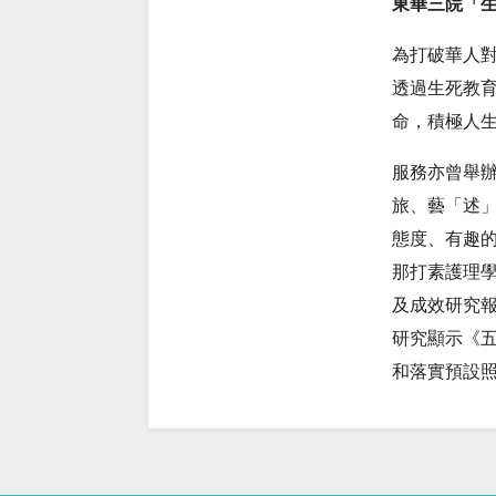
東華三院「
為打破華人對
透過生死教
命，積極人
服務亦曾舉
旅、藝「述
態度、有趣的
那打素護理
及成效研究
研究顯示《
和落實預設