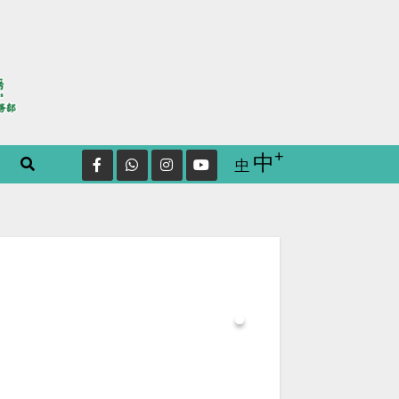
+
Increase font
中
Reset
中
font
size.