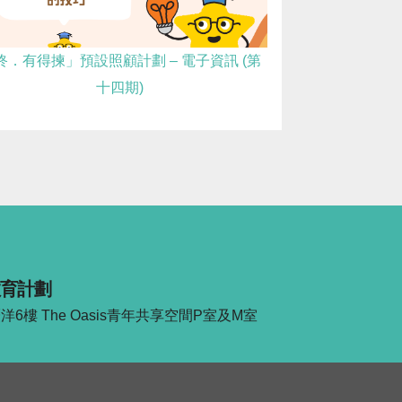
終．有得揀」預設照顧計劃 – 電子資訊 (第
十四期)
育計劃
樓 The Oasis青年共享空間P室及M室