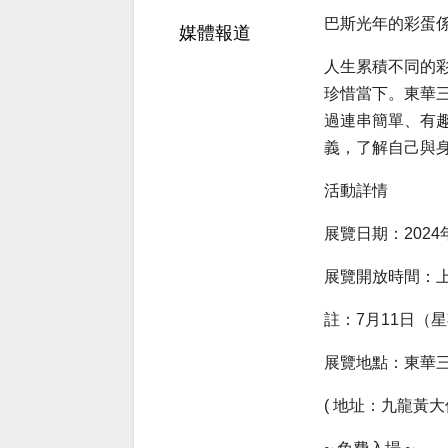
巴斯光年的彩蛋
媒體報道
人生累積不同的
珍惜當下。東華三
過連串簡單、有
義，了解自己與
活動詳情
展覽日期：202
展覽開放時間：上
註：7月11日（
展覽地點：東華三
( 地址：九龍黃