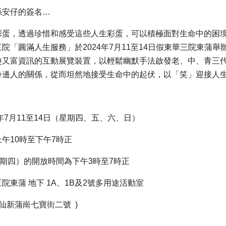
係安仔的簽名…
彩蛋，透過珍惜和感受這些人生彩蛋，可以積極面對生命中的困
院「圓滿人生服務」於2024年7月11至14日假東華三院東蒲
趣又富資訊的互動展覽裝置，以輕鬆幽默手法啟發老、中、青三
身邊人的關係，從而坦然地接受生命中的起伏，以「笑」迎接人
4年7月11至14日（星期四、五、六、日）
午10時至下午7時正
星期四）的開放時間為下午3時至7時正
院東蒲 地下 1A、1B及2號多用途活動室
大仙新蒲崗七寶街二號 )