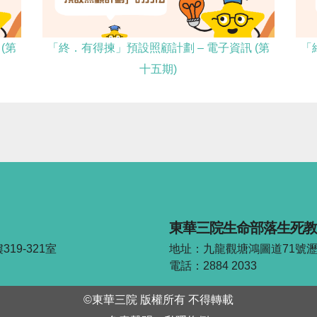
(第
「終．有得揀」預設照顧計劃 – 電子資訊 (第
「
十五期)
東華三院生命部落生死教
19-321室
地址：九龍觀塘鴻圖道71號瀝洋6
電話：2884 2033
©東華三院 版權所有 不得轉載