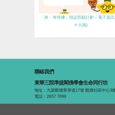
「終．有得揀」預設照顧計劃 – 電子資訊 
十六期)
聯絡我們
東華三院準提閣佛學會生命同行坊
地址：九龍觀塘翠屏道17號 觀塘社區中心3樓3
電話：2657 7899