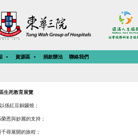
紹
資源區
捐款辦法
聯絡我們
社區生死教育展覽
可以係紅豆銅鑼燒；
係榮恩與妙麗的支持；
與千尋展開的旅程；