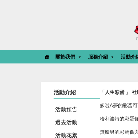
Skip
to
content
關於我們
服務介紹
活動介
活動介紹
「人生彩蛋 」 
多啦A夢的彩蛋
活動預告
哈利波特的彩蛋
過去活動
無臉男的彩蛋係
活動花絮