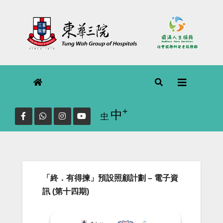
Skip
to
content
+
Increase font size.
中
Reset
中
font
size.
「終．有得揀」預設照顧計劃 – 電子資
訊 (第十四期)