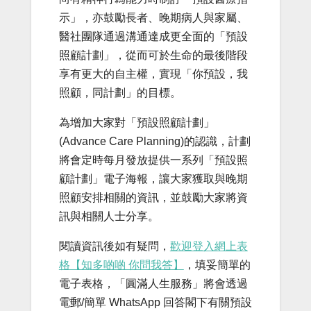
示」，亦鼓勵長者、晚期病人與家屬、
醫社團隊通過溝通達成更全面的「預設
照顧計劃」，從而可於生命的最後階段
享有更大的自主權，實現「你預設，我
照顧，同計劃」的目標。
為增加大家對「預設照顧計劃」
(Advance Care Planning)的認識，計劃
將會定時每月發放提供一系列「預設照
顧計劃」電子海報，讓大家獲取與晚期
照顧安排相關的資訊，並鼓勵大家將資
訊與相關人士分享。
閱讀資訊後如有疑問，
歡迎登入網上表
格【知多啲啲 你問我答】
，填妥簡單的
電子表格，「圓滿人生服務」將會透過
電郵/簡單 WhatsApp 回答閣下有關預設