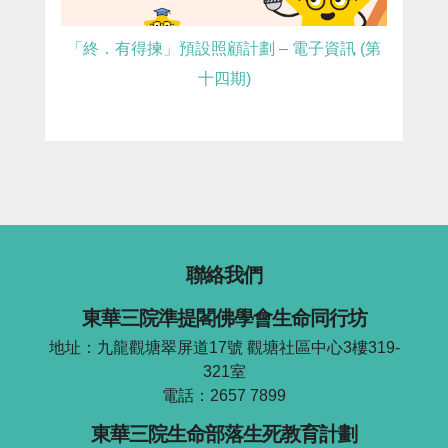
「終．有得揀」預設照顧計劃 – 電子資訊 (第
十四期)
聯絡我們
東華三院準提閣佛學會生命同行坊
地址：九龍觀塘翠屏道17號 觀塘社區中心3樓319-
321室
電話：2657 7899
東華三院生命部落生死教育計劃