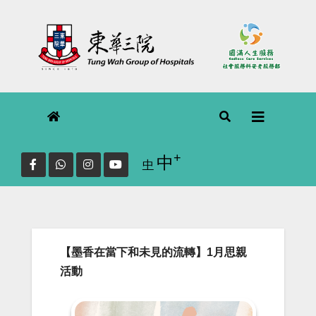
Skip
to
content
+
Increase font size.
中
Reset
中
font
size.
【墨香在當下和未見的流轉】1月思親
活動