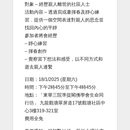
對象 – 經歷親人離世的社區人士
活動內容 – 透過寫或畫揮春及靜心練
習﹐提供一個空間表達對親人的思念並
找回內心的平靜
參加者將會經歷
– 靜心練習
– 揮春創作
– 覺察當下想法和感受，以不同方式和
逝去親人連繫
日期：18/1/2025 (星期六)
時間：下午2時45分至下午4時45分
地點：「東華三院準提閣佛學會生命同
行坊」 九龍觀塘翠屏道17號觀塘社區中
心3樓319-321室
費用全免