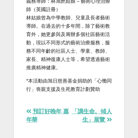
義務導師：林旭艷姑娘 – 藝術心理治療
師（英國註冊）
林姑娘曾為中學教師、兒童及長者藝術
導師。在過去的十多年間，除了藝術教
育外，她更參與及籌辦多個社區藝術活
動，現以不同形式的藝術治療服務，服
務不同年齡的社區人士、學童、教師、
家長、精神復康人士等，希望透過藝術
推廣精神健康。
*本活動由旭日慈善基金捐助的「心慟同
行」喪親支援及生死教育計劃贊助
Post
預訂好晚年 嘉
「講生命。傾人
navigation
年華
生」展覽