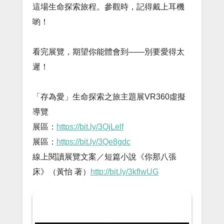
這場生命探索旅程。參觀時，記得戴上耳機
喲！
看完展覽，期望你能體會到——別要愛得太
遲！
「存為愛」生命探索之旅主題展VR360虛擬
導覽
展區：
https://bit.ly/3QjLelf
展區：
https://bit.ly/3Qe8gdc
線上閱讀展覽文案／短篇小說《你那八張
床》（黃怡 著）
http://bit.ly/3kflwUG