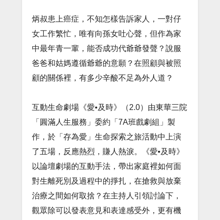
炳叔患上癌症，不知怎樣告訴家人，一對仔
女工作繁忙，唯有向孫女吐心聲，但作為家
中最年青一輩，能否成功代爺爺發聲？說服
爸爸和姑媽遵循爺爺的意願？在照顧與被照
顧的關係裡，有多少辛酸不足為外人道？
互動生命劇場《愛•及時》（2.0）由東華三院
「圓滿人生服務」委約「7A班戲劇組」製
作，於「存為愛」生命探索之旅活動中上演
了五場，反應熱烈，賺人熱淚。《愛•及時》
以論壇劇場的互動手法，帶出家庭裡如何面
對生離死別及過程中的掙扎，在搶救與放棄
治療之間如何取捨？在主持人引領討論下，
觀眾除可以發表意見和表達感受外，更有機