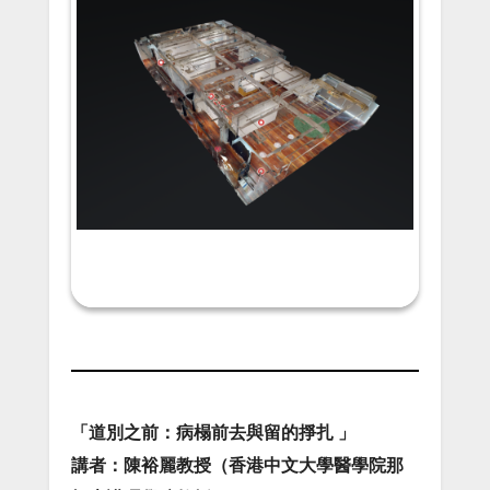
「道別之前：病榻前去與留的掙扎 」
講者：陳裕麗教授（香港中文大學醫學院那