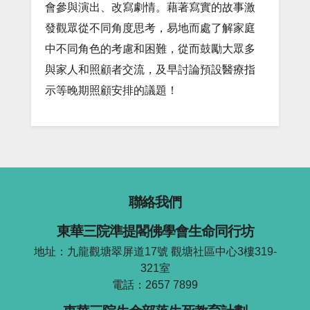
會參與演出、改寫劇情。藉著寫實的故事激
發觀眾從不同角度思考，易地而處了解家庭
中不同角色的考慮和困難，從而鼓勵大眾多
與家人和照顧者交流，及早討論預設醫療指
示等晚期照顧安排的議題！
聯絡我們
東華三院準提閣佛學會生命同行坊
地址：九龍觀塘翠屏道17號 觀塘社區中心3樓319-
321室
電話：2657 7899