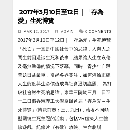
2017年3月10日至12日｜「存為
愛」生死博覽
MAR 12, 2017
ADMIN
0 COMMENTS
2017年3月10日至12日｜「存為愛」生死博覽
「死亡」一直是中國社會中的忌諱，人與人之
間生前因避談生死和後事，結果讓人生在哀傷
及毫無準備的情況下落幕。同時，青少年自殺
問題日益嚴重，引起各界關注，如何灌輸正確
人生態度與生命價值成為社會逼切議題。 為打
破社會對生死的忌諱，東華三院於三月十日至
十二日假香港理工大學舉辦首屆「存為愛 – 生
死博覽」(博覽前奏︰三月九日)，藉著不同類
型圍繞生死主題的活動，包括VR虛擬人生體
驗遊戲、紀錄片《有敬》放映、生命劇場