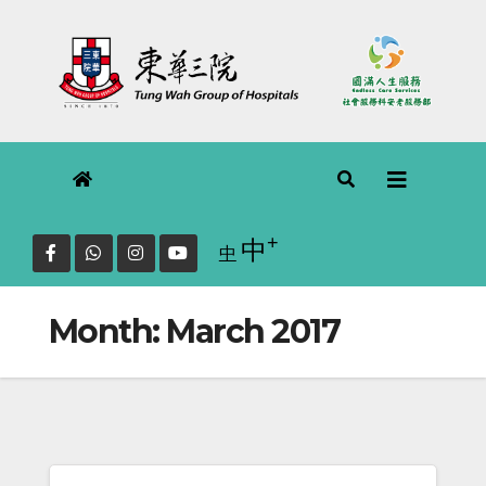
Skip
to
content
+
Increase font size.
中
Reset
中
font
size.
Month:
March 2017