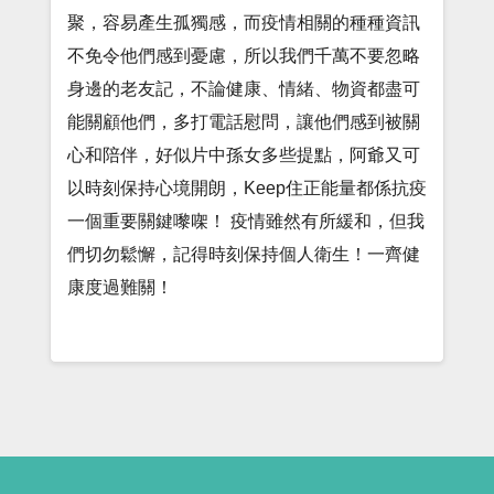
聚，容易產生孤獨感，而疫情相關的種種資訊
不免令他們感到憂慮，所以我們千萬不要忽略
身邊的老友記，不論健康、情緒、物資都盡可
能關顧他們，多打電話慰問，讓他們感到被關
心和陪伴，好似片中孫女多些提點，阿爺又可
以時刻保持心境開朗，Keep住正能量都係抗疫
一個重要關鍵嚟㗎！ 疫情雖然有所緩和，但我
們切勿鬆懈，記得時刻保持個人衛生！一齊健
康度過難關！