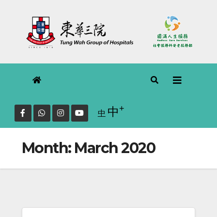
Skip
to
content
+
Increase font size.
中
Reset
中
font
size.
Month:
March 2020