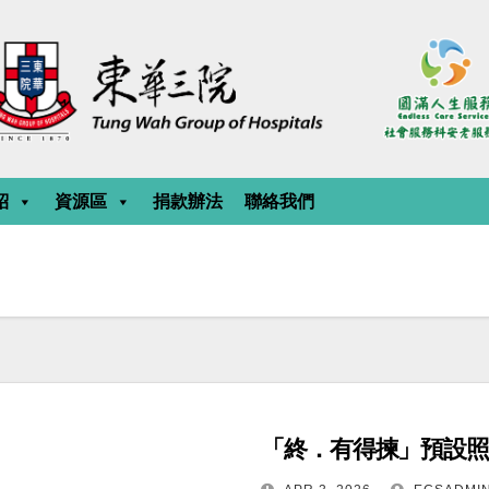
紹
資源區
捐款辦法
聯絡我們
「終．有得揀」預設照顧