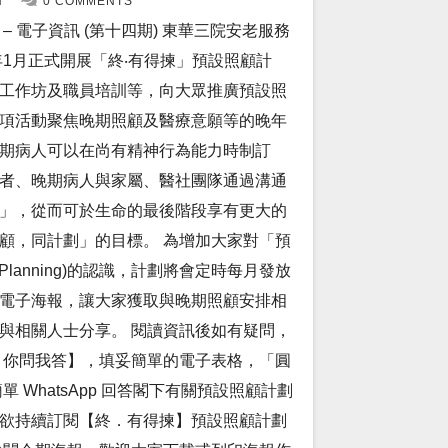
N
0 COMMENTS
 電子資訊 (第十四期) 東華三院安老服務
年1月正式開展「終‧有得揀」預設照顧計
工作坊及職員培訓等，向大眾推廣預設照
項活動聚焦晚期照顧及醫療意願等的晚年
期病人可以在尚有精神行為能力時制訂
者、晚期病人與家屬、醫社團隊通過溝通
」，從而可於生命的最後階段享有更大的
顧，同計劃」的目標。 為增加大家對「預
re Planning)的認識，計劃將會定時每月發放
電子海報，讓大家獲取與晚期照顧安排相
與相關人士分享。 閱讀資訊後如有疑問，
 你問我答】，填妥簡單的電子表格，「圓
 WhatsApp 回答閣下有關預設照顧計劃
。如欲持續訂閱【終．有得揀】預設照顧計劃