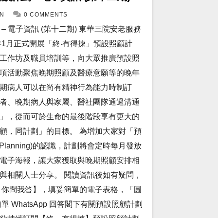
N
0 COMMENTS
 電子資訊 (第十二期) 東華三院安老服務
年1月正式開展「終‧有得揀」預設照顧計
工作坊及職員培訓等，向大眾推廣預設照
項活動聚焦晚期照顧及醫療意願等的晚年
期病人可以在尚有精神行為能力時制訂
者、晚期病人與家屬、醫社團隊通過溝通
」，從而可於生命的最後階段享有更大的
顧，同計劃」的目標。 為增加大家對「預
re Planning)的認識，計劃將會定時每月發放
電子海報，讓大家獲取與晚期照顧安排相
與相關人士分享。 閱讀資訊後如有疑問，
 你問我答】，填妥簡單的電子表格，「圓
 WhatsApp 回答閣下有關預設照顧計劃