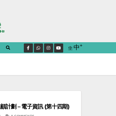
+
Increase font
中
Reset
中
font
size.
計劃 – 電子資訊 (第十四期)