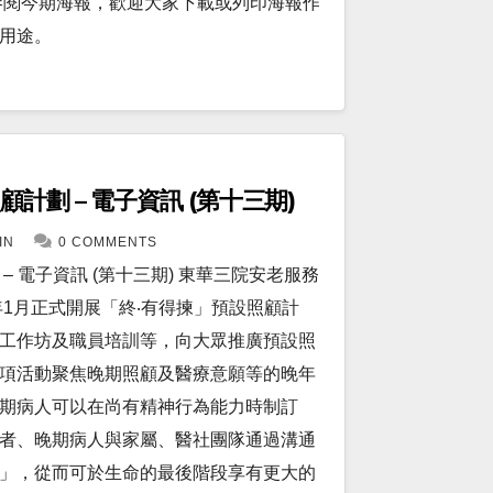
參閱今期海報，歡迎大家下載或列印海報作
用途。
計劃 – 電子資訊 (第十三期)
IN
0 COMMENTS
 電子資訊 (第十三期) 東華三院安老服務
年1月正式開展「終‧有得揀」預設照顧計
工作坊及職員培訓等，向大眾推廣預設照
項活動聚焦晚期照顧及醫療意願等的晚年
期病人可以在尚有精神行為能力時制訂
者、晚期病人與家屬、醫社團隊通過溝通
」，從而可於生命的最後階段享有更大的