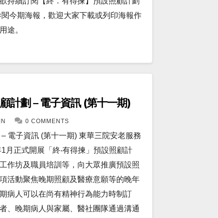
。如欲持續訂閱【終．有得揀】預設照顧計劃
參閱今期海報，歡迎大家下載或列印海報作
用途。
計劃 – 電子資訊 (第十一期)
IN
0 COMMENTS
 電子資訊 (第十一期) 東華三院安老服務
年1月正式開展「終‧有得揀」預設照顧計
工作坊及職員培訓等，向大眾推廣預設照
項活動聚焦晚期照顧及醫療意願等的晚年
期病人可以在尚有精神行為能力時制訂
者、晚期病人與家屬、醫社團隊通過溝通