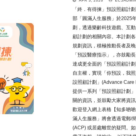
APR 3, 2026
ECSADMI
「終．有得揀」預設照顧計劃 –
部「圓滿人生服務」於2025
劃，透過樂齡科技遊戲、互動
顧計劃的相關內容。本計劃各
規劃資訊，積極推動長者及晚
「預設醫療指示」，亦鼓勵長
達成更全面的「預設照顧計劃
自主權，實現「你預設，我照
設照顧計劃」(Advance Ca
提供一系列「預設照顧計劃」
關的資訊，並鼓勵大家將資訊
歡迎登入網上表格【知多啲啲
滿人生服務」將會透過電郵/簡單
(ACP) 或居處離世的疑問