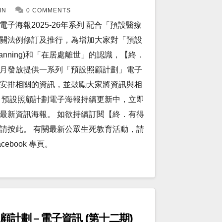
IN
0 COMMENTS
子海報2025-26年系列 配合「預設醫療
關法例修訂及推行，為增加大家對「預設
e Planning)和「在居處離世」的認識，【終．
月發放提供一系列「預設照顧計劃」電子
安排相關的資訊，並鼓勵大家將資訊與相
】預設照顧計劃電子海報持續更新中，立即
最新資訊海報。 如欲持續訂閱【終．有得
請按此。 有關最新公眾生死教育活動，請
ebook 專頁。
計劃 – 電子資訊 (第十二期)