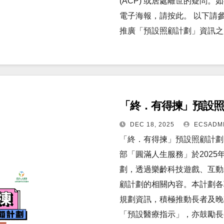
(ACP) 或居處離世的疑問
電子海報，請按此。 以下請
推廣「預設照顧計劃」資訊之
「終．有得揀」預設照顧
DEC 18, 2025
ECSADM
「終．有得揀」預設照顧計劃 –
部「圓滿人生服務」於2025
劃，透過樂齡科技遊戲、互動
顧計劃的相關內容。本計劃各
規劃資訊，積極推動長者及晚
「預設醫療指示」，亦鼓勵長