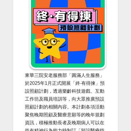
東華三院安老服務部「圓滿人生服務」
於2025年1月正式開展「終‧有得揀」預
設照顧計劃，透過樂齡科技遊戲、互動
工作坊及職員培訓等，向大眾推廣預設
照顧計劃的相關內容。本計劃各項活動
聚焦晚期照顧及醫療意願等的晚年規劃
資訊，積極推動長者及晚期病人可以在
尚有精神行為能力時制訂「預設醫療指