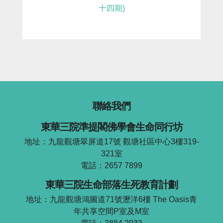
十四期)
聯絡我們
東華三院準提閣佛學會生命同行坊
地址：九龍觀塘翠屏道17號 觀塘社區中心3樓319-
321室
電話：2657 7899
東華三院生命部落生死教育計劃
地址：九龍觀塘鴻圖道71號瀝洋6樓 The Oasis青
年共享空間P室及M室