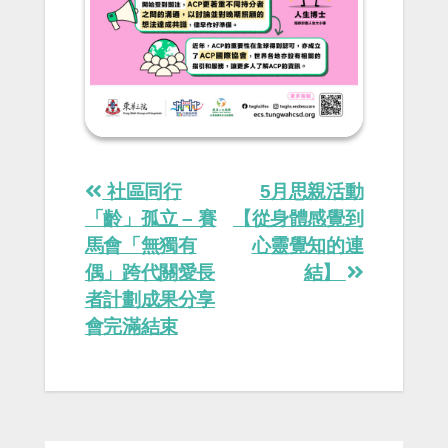
Post
社區同行
5月思親活動
navigation
「齡」孤立 – 賽
【從身體感覺到
馬會「無獨有
心靈覺知的連
偶」跨代關愛長
結】
者計劃成果分享
會完滿結束