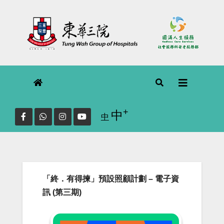
Skip
to
content
+
Increase font size.
中
Reset
中
font
size.
「終．有得揀」預設照顧計劃 – 電子資
訊 (第三期)