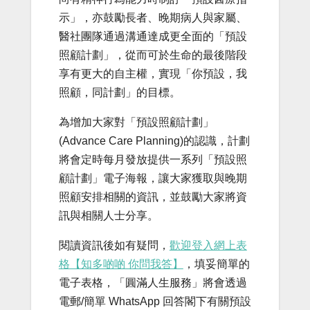
示」，亦鼓勵長者、晚期病人與家屬、
醫社團隊通過溝通達成更全面的「預設
照顧計劃」，從而可於生命的最後階段
享有更大的自主權，實現「你預設，我
照顧，同計劃」的目標。
為增加大家對「預設照顧計劃」
(Advance Care Planning)的認識，計劃
將會定時每月發放提供一系列「預設照
顧計劃」電子海報，讓大家獲取與晚期
照顧安排相關的資訊，並鼓勵大家將資
訊與相關人士分享。
閱讀資訊後如有疑問，
歡迎登入網上表
格【知多啲啲 你問我答】
，填妥簡單的
電子表格，「圓滿人生服務」將會透過
電郵/簡單 WhatsApp 回答閣下有關預設