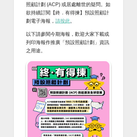
照顧計劃 (ACP) 或居處離世的疑問。如
欲持續訂閱【終．有得揀】預設照顧計
劃電子海報，
請按此
。
以下請參閱今期海報，歡迎大家下載或
列印海報作推廣「預設照顧計劃」資訊
之用途。